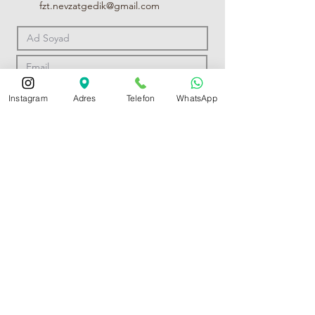
fzt.nevzatgedik@gmail.com
Instagram
Adres
Telefon
WhatsApp
Bilgilendirme Talebi Gönder
Bu form yalnızca bilgilendirme ve iletişim talepleri içindir.
Bu iletişim formu sağlık verisi toplamaz; sadece genel
bilgilendirme amacıyla kullanılmaktadır.
Tanı veya tedavi hizmeti sunulmaz, kişisel sağlık bilgisi
paylaşmayınız.
Kişisel sağlık verileriniz, 6698 sayılı Kişisel Verilerin Korunması
Kanunu kapsamında gizli tutulur.