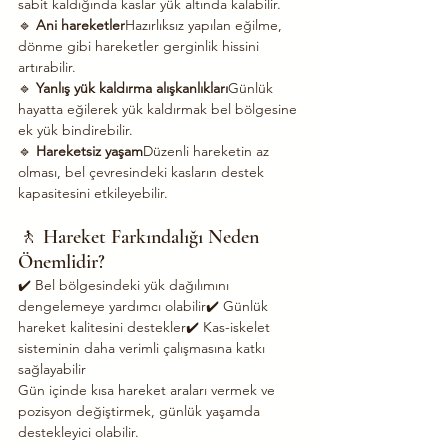
sabit kaldığında kaslar yük altında kalabilir.
🔹 
Ani hareketler
Hazırlıksız yapılan eğilme, 
dönme gibi hareketler gerginlik hissini 
artırabilir.
🔹 
Yanlış yük kaldırma alışkanlıkları
Günlük 
hayatta eğilerek yük kaldırmak bel bölgesine 
ek yük bindirebilir.
🔹 
Hareketsiz yaşam
Düzenli hareketin az 
olması, bel çevresindeki kasların destek 
kapasitesini etkileyebilir.
🚶 Hareket Farkındalığı Neden 
Önemlidir?
✔️ Bel bölgesindeki yük dağılımını 
dengelemeye yardımcı olabilir✔️ Günlük 
hareket kalitesini destekler✔️ Kas-iskelet 
sisteminin daha verimli çalışmasına katkı 
sağlayabilir
Gün içinde kısa hareket araları vermek ve 
pozisyon değiştirmek, günlük yaşamda 
destekleyici olabilir.