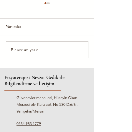
Yorumlar
Bir yorum yazın...
🧠 Multiple Skleroz (MS) ve
Diz Protezi Sonra
Fizyoterapi: Hareketin
Ne Zaman Düzelir
Önemi
Fizyoterapist Nevzat Gedik ile
Bilgilendirme ve İletişim
Güvenevler mahallesi, Hüseyin Okan
Merzeci blv. Kuru apt. No:530 D:6/6 ,
Yenişehir/Mersin
0534 983 1779