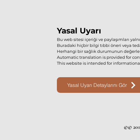
Yasal Uyarı
Bu web sitesi içeriği ve paylaşımları yal
Buradaki hiçbir bilgi tıbbi öneri veya te
Herhangi bir sağlık durumunun değerlend
Automatic translation is provided for co
This website is intended for information
Yasal Uyarı Detaylarını Gör
©© 2018