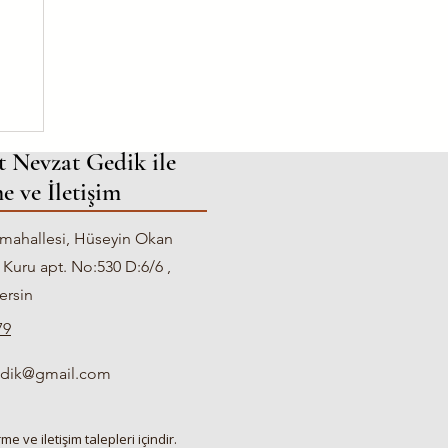
e
t Nevzat Gedik ile
e ve İletişim
mahallesi, Hüseyin Okan
 Kuru apt. No:530 D:6/6 ,
ersin
79
gedik@gmail.com
e ve iletişim talepleri içindir.