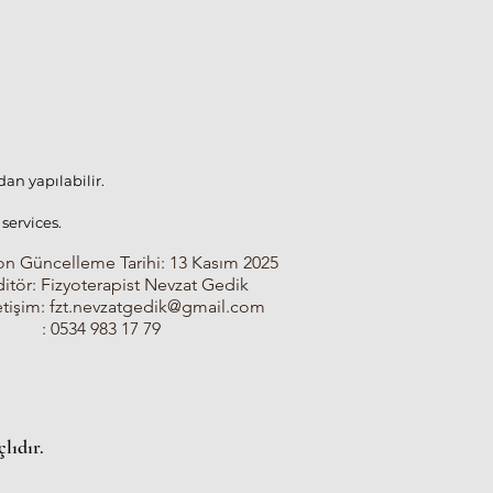
an yapılabilir.
services.
on Güncelleme Tarihi: 13 Kasım 2025
ditör: Fizyoterapist Nevzat Gedik
etişim:
fzt.nevzatgedik@gmail.com
 0534 983 17 79
lıdır.