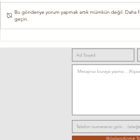
Bu gönderiye yorum yapmak artık mümkün değil. Daha fazla
geçin.
Parkinson Hastalığında Egzersiz
🧠 Multiple S
Neden Önemlidir?
Fizyoterapi:
Bilgilendirme T