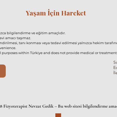
Yaşam İçin Hareket
nızca bilgilendirme ve eğitim amaçlıdır.
davi amacı taşımaz.
irilmesi, tanı konması veya tedavi edilmesi yalnızca hekim tarafınd
nvenience.
al purposes within Türkiye and does not provide medical or treatment 
S
E
İl
:
 Fizyoterapist Nevzat Gedik – Bu web sitesi bilgilendirme amaç
.