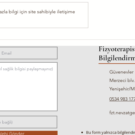
 bilgi için site sahibiyle iletişime
kleroz (MS) ve
Diz Protezi Sonrası Yürüme N
 Hareketin Önemi
Zaman Düzelir?
Fizyoterapis
Bilgilendirm
Güvenevler 
Merzeci blv.
Yenişehir/M
0534 983 17
fzt.nevzat
Bu form yalnızca bilgilendirm
alebi Gönder