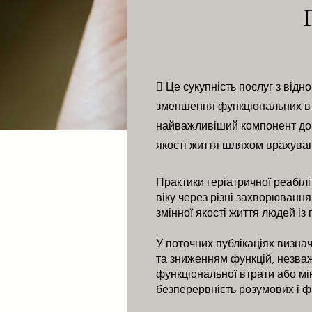
 Це сукупність послуг з відн
зменшення функціональних втр
найважливіший компонент дог
якості життя шляхом врахуванн
Практики геріатричної реабіл
віку через різні захворюванн
змінної якості життя людей і
У поточних публікаціях визнач
та зниженням функцій, незважа
функціональної втрати або мі
безперервність розумових і ф