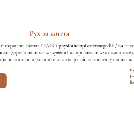
Рух за життя
евт Невзат ГЕДІК / physiotherapistnevzatgedik / вміст веб-
одо здоров’я наших відвідувачів і не призначені для надання мед
ія не замінює медичний огляд лікаря або діагностику пацієнта.
S
E
İl
: