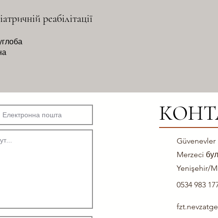
іатричній реабілітації
углоба
на
КОНТ
Güvenevler
Merzeci бул
Yenişehir/M
0534 983 17
fzt.nevzat