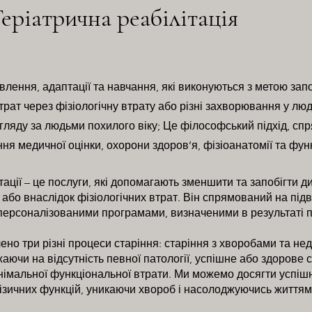
Геріатрична реабілітація
овлення, адаптації та навчання, які виконуються з метою зап
ат через фізіологічну втрату або різні захворювання у люд
ляду за людьми похилого віку; Це філософський підхід, с
я медичної оцінки, охорони здоров’я, фізіоанатомії та функ
ітації – це послуги, які допомагають зменшити та запобігти
я або внаслідок фізіологічних втрат. Він спрямований на п
з персоналізованими програмами, визначеними в результаті 
ено три різні процеси старіння: старіння з хворобами та не
ючи на відсутність певної патології, успішне або здорове ст
німальної функціональної втрати. Ми можемо досягти успіш
ізичних функцій, уникаючи хвороб і насолоджуючись життям