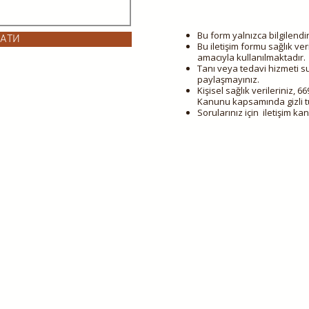
Bu form yalnızca bilgilendirm
ЛАТИ
Bu iletişim formu sağlık ve
amacıyla kullanılmaktadır.
Tanı veya tedavi hizmeti sun
paylaşmayınız.
Kişisel sağlık verileriniz, 6
Kanunu kapsamında gizli tu
Sorularınız için iletişim kan