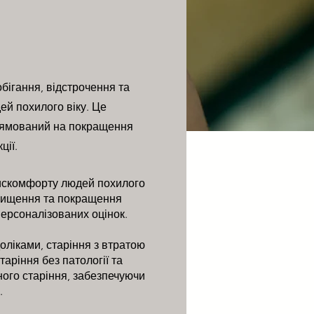
обігання, відстрочення та
ей похилого віку. Це
прямований на покращення
ції.
 дискомфорту людей похилого
ідвищення та покращення
персоналізованих оцінок.
доліками, старіння з втратою
аріння без патології та
ного старіння, забезпечуючи
.