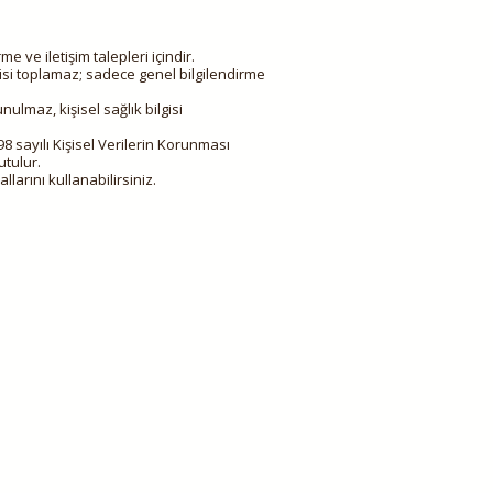
e ve iletişim talepleri içindir.
risi toplamaz; sadece genel bilgilendirme
ulmaz, kişisel sağlık bilgisi
698 sayılı Kişisel Verilerin Korunması
tulur.
allarını kullanabilirsiniz.