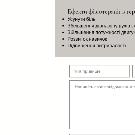
Ефекти фізіотерапії в гер
Усунути біль
Збільшення діапазону рухів с
Збільшення потужності двигу
Розвиток навичок
Підвищення витривалості