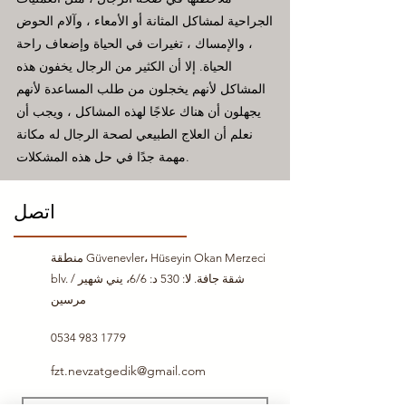
الجراحية لمشاكل المثانة أو الأمعاء ، وآلام الحوض
، والإمساك ، تغيرات في الحياة وإضعاف راحة
الحياة. إلا أن الكثير من الرجال يخفون هذه
المشاكل لأنهم يخجلون من طلب المساعدة لأنهم
يجهلون أن هناك علاجًا لهذه المشاكل ، ويجب أن
نعلم أن العلاج الطبيعي لصحة الرجال له مكانة
مهمة جدًا في حل هذه المشكلات.
اتصل
منطقة Güvenevler، Hüseyin Okan Merzeci
blv. شقة جافة. لا: 530 د: 6/6، يني شهير /
مرسين
0534 983 1779
fzt.nevzatgedik@gmail.com