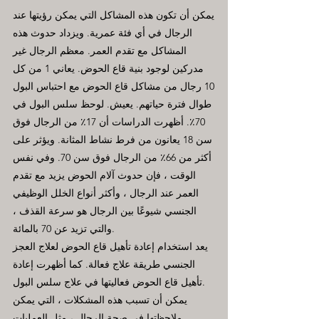
يمكن أن تكون هذه المشاكل التي يمكن رؤيتها عند
الرجال في أي فئة عمرية. ويزداد حدوث هذه
المشاكل مع تقدم العمر. معظم الرجال غير
مدركين لوجود بنية قاع الحوض. يعاني 1 من كل
10 رجال من مشاكل قاع الحوض مع احتباس البول
طوال فترة حياتهم. يعيش. لوحظ سلس البول في
70٪. أظهرت الدراسات أن 17٪ من الرجال فوق
سن 18 يعانون من فرط نشاط المثانة. ويؤثر على
أكثر من 66٪ من الرجال فوق سن 70. وفي نفس
الوقت ، فإن حدوث آلام الحوض يزيد مع تقدم
العمر عند الرجال ، وأكثر أنواع الخلل الوظيفي
الجنسي شيوعًا بين الرجال هو سرعة القذف ،
والتي تزيد عن 70 بالمائة.
يعد استخدام إعادة تأهيل قاع الحوض لعلاج العجز
الجنسي طريقة علاج فعالة. كما أظهرت إعادة
تأهيل قاع الحوض فعاليتها في علاج سلس البول.
يمكن أن تسبب هذه المشكلات ، التي يمكن
ملاحظتها في صحة الرجال ، مثل العمليات