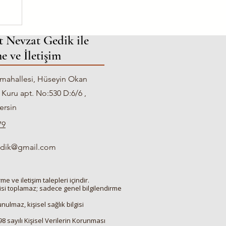
e
t Nevzat Gedik ile
e ve İletişim
mahallesi, Hüseyin Okan
 Kuru apt. No:530 D:6/6 ,
ersin
79
gedik@gmail.com
e ve iletişim talepleri içindir.
risi toplamaz; sadece genel bilgilendirme
ulmaz, kişisel sağlık bilgisi
698 sayılı Kişisel Verilerin Korunması