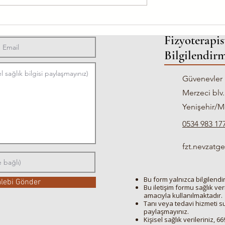
kleroz (MS) ve
Diz Protezi Sonrası Yürüme N
 Hareketin Önemi
Zaman Düzelir?
Fizyoterapis
Bilgilendirm
Güvenevler 
Merzeci blv.
Yenişehir/M
0534 983 17
fzt.nevzat
Bu form yalnızca bilgilendirm
alebi Gönder
Bu iletişim formu sağlık ve
amacıyla kullanılmaktadır.
Tanı veya tedavi hizmeti sun
paylaşmayınız.
Kişisel sağlık verileriniz, 6