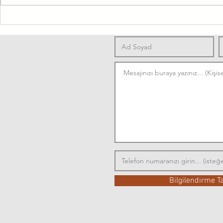
Parkinson Hastalığında Egzersiz
🧠 Multiple S
Neden Önemlidir?
Fizyoterapi:
Bilgilendirme T