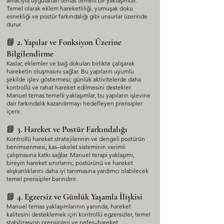
amacıyla uygulanan temas temelli bir yaklaşımdır.
Temel olarak eklem hareketliliği, yumuşak doku
esnekliği ve postür farkındalığı gibi unsurlar üzerinde
durur.
📘 2. Yapılar ve Fonksiyon Üzerine
Bilgilendirme
Kaslar, eklemler ve bağ dokuları birlikte çalışarak
hareketin oluşmasını sağlar. Bu yapıların uyumlu
şekilde işlev göstermesi; günlük aktivitelerde daha
kontrollü ve rahat hareket edilmesini destekler.
Manuel temas temelli yaklaşımlar, bu yapıların işlevine
dair farkındalık kazandırmayı hedefleyen prensipler
içerir.
📘 3. Hareket ve Postür Farkındalığı
Kontrollü hareket stratejilerinin ve dengeli postürün
benimsenmesi, kas–iskelet sisteminin verimli
çalışmasına katkı sağlar. Manuel terapi yaklaşımı,
bireyin hareket sınırlarını, postürünü ve hareket
alışkanlıklarını daha iyi tanımasına yardımcı olabilecek
temel prensipler barındırır.
📘 4. Egzersiz ve Günlük Yaşamla İlişkisi
Manuel temas yaklaşımlarının yanında, hareket
kalitesini desteklemek için kontrollü egzersizler, temel
stabilizasyon prensipleri ve nefes–hareket