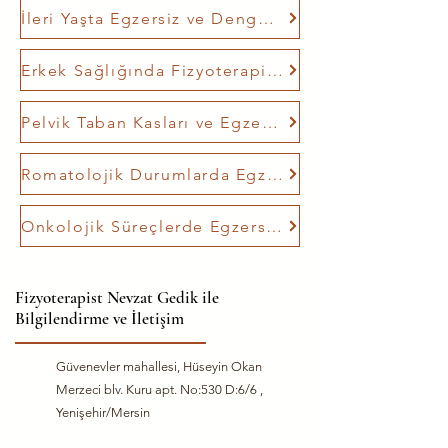
İleri Yaşta Egzersiz ve Denge Farkındalığı
Erkek Sağlığında Fizyoterapik Yaklaşımlar
Pelvik Taban Kasları ve Egzersizleri Hakkında Bilgi
Romatolojik Durumlarda Egzersiz Farkındalığı
Onkolojik Süreçlerde Egzersiz ve Farkındalık Yaklaşımları
Fizyoterapist Nevzat Gedik ile
Bilgilendirme ve İletişim
Güvenevler mahallesi, Hüseyin Okan
Merzeci blv. Kuru apt. No:530 D:6/6 ,
Yenişehir/Mersin