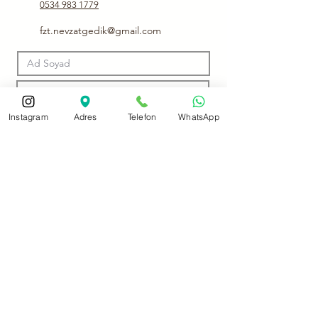
0534 983 1779
fzt.nevzatgedik@gmail.com
Instagram
Adres
Telefon
WhatsApp
Bilgilendirme Talebi Gönder
Bu form yalnızca bilgilendirme ve iletişim talepleri içindir.
Bu iletişim formu sağlık verisi toplamaz; sadece genel
bilgilendirme amacıyla kullanılmaktadır.
Tanı veya tedavi hizmeti sunulmaz, kişisel sağlık bilgisi