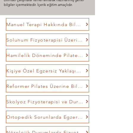
bilgiler içermektedir. İçerik eğitim amaçlıdır.
Manuel Terapi Hakkında Bilglendirme
Solunum Fizyoterapisi Üzerine Bilgilendirme
Hamilelik Döneminde Pilates ve Egzersiz Farkındalığı
Kişiye Özel Egzersiz Yaklaşımları
Reformer Pilates Üzerine Bilgilendirme
Skolyoz Fizyoterapisi ve Duruş Farkındalığı
Ortopedik Sorunlarda Egzersiz ve Destekleyici Yaklaşımlar
Nörolojik Durumlarda Fizyoterapi Yaklaşımları