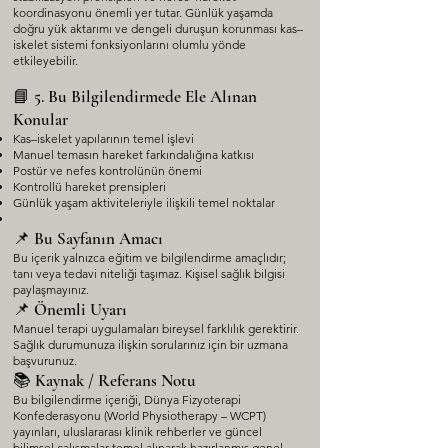
koordinasyonu önemli yer tutar. Günlük yaşamda
doğru yük aktarımı ve dengeli duruşun korunması kas–
iskelet sistemi fonksiyonlarını olumlu yönde
etkileyebilir.
📘 5. Bu Bilgilendirmede Ele Alınan
Konular
Kas–iskelet yapılarının temel işlevi
Manuel temasın hareket farkındalığına katkısı
Postür ve nefes kontrolünün önemi
Kontrollü hareket prensipleri
Günlük yaşam aktiviteleriyle ilişkili temel noktalar
📌 Bu Sayfanın Amacı
Bu içerik yalnızca eğitim ve bilgilendirme amaçlıdır;
tanı veya tedavi niteliği taşımaz. Kişisel sağlık bilgisi
paylaşmayınız.
📌 Önemli Uyarı
Manuel terapi uygulamaları bireysel farklılık gerektirir.
Sağlık durumunuza ilişkin sorularınız için bir uzmana
başvurunuz.
📚 Kaynak / Referans Notu
Bu bilgilendirme içeriği, Dünya Fizyoterapi
Konfederasyonu (World Physiotherapy – WCPT)
yayınları, uluslararası klinik rehberler ve güncel
bilimsel çalışmalar temel alınarak hazırlanmış genel