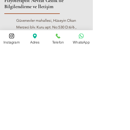
Fizyoterapist Nevzat Gedik ile
Bilgilendirme ve İletişim
Güvenevler mahallesi, Hüseyin Okan
Merzeci blv. Kuru apt. No:530 D:6/6 ,
Yenişehir/Mersin
Instagram
Adres
Telefon
WhatsApp
0534 983 1779
fzt.nevzatgedik@gmail.com