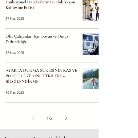
Fonksiyonel Hareketlerin Günlük Yaşam
Kalitesine Etkisi
17 Kas 2025
Ofis Çalışanları İçin Boyun ve Omuz
Farkındalığı
17 Kas 2025
AYAKTA DURMA SÜRESİNİN KAS VE
POSTÜR ÜZERİNE ETKİLERİ –
BİLGİLENDİRME
16 Kas 2025
1
/
2