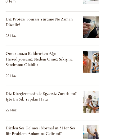
8 Tem
Diz Protezi Sonrası Yürüme Ne Zaman
Düzelir?
25 Haz
Omuzunuzu Kaldırırken Ağrı
Hissediyorsanız Nedeni Omuz Sıkışma
Sendromu Olabilir
22 Haz
Diz Kireçlenmesinde Egzersiz Zararlı mı?
İşte En Sık Yapılan Hata
22 Haz
Dizden Ses Gelmesi Normal mi? Her Ses
Bir Problem Anlamına Gelir mi?